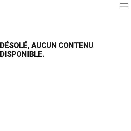
CATÉGORIES POUR ALAE
GEORGE SAND – EMOJISOW
DÉSOLÉ, AUCUN CONTENU
DISPONIBLE.